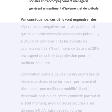
sociales et d’accompagnement managérial
génèrent un sentiment d’isolement et de solitude.
Par conséquence, ces défis vont engendrer des
répercussions négatives sur la vie privée ainsi
que la vie professionnelle des avocats puisqu’il y
a 24,7% de turn-over chez les avocats en
cabinets dont 39,8% ont moins de 35 ans et 28%
envisagent de quitter la profession pour un
meilleur équilibre.
L’innovation digitale pourrait enfin permettre de
réduire ce stress et ce turn-over
permanent
et
développer une meilleure mobilité. Il est
désormais possible de rester connecté partout et
à
tout moment, avoir un accès sécurisé à ses
données 24h/7j, faire des réunions en